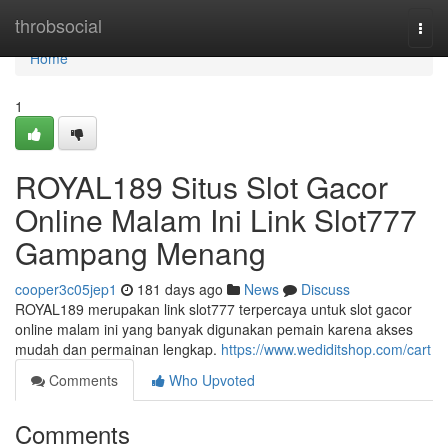
Home
throbsocial
Togg
navi
Home
1
ROYAL189 Situs Slot Gacor
Online Malam Ini Link Slot777
Gampang Menang
cooper3c05jep1
181 days ago
News
Discuss
ROYAL189 merupakan link slot777 terpercaya untuk slot gacor
online malam ini yang banyak digunakan pemain karena akses
mudah dan permainan lengkap.
https://www.wediditshop.com/cart
Comments
Who Upvoted
Comments