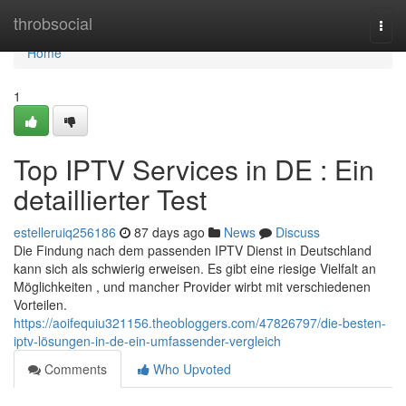
Home
throbsocial
Togg
navi
Home
1
Top IPTV Services in DE : Ein
detaillierter Test
estelleruiq256186
87 days ago
News
Discuss
Die Findung nach dem passenden IPTV Dienst in Deutschland
kann sich als schwierig erweisen. Es gibt eine riesige Vielfalt an
Möglichkeiten , und mancher Provider wirbt mit verschiedenen
Vorteilen.
https://aoifequiu321156.theobloggers.com/47826797/die-besten-
iptv-lösungen-in-de-ein-umfassender-vergleich
Comments
Who Upvoted