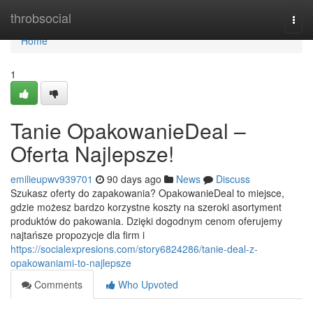
Home
throbsocial
Togg
navi
Home
1
Tanie OpakowanieDeal –
Oferta Najlepsze!
emilieupwv939701
90 days ago
News
Discuss
Szukasz oferty do zapakowania? OpakowanieDeal to miejsce,
gdzie możesz bardzo korzystne koszty na szeroki asortyment
produktów do pakowania. Dzięki dogodnym cenom oferujemy
najtańsze propozycje dla firm i
https://socialexpresions.com/story6824286/tanie-deal-z-
opakowaniami-to-najlepsze
Comments
Who Upvoted