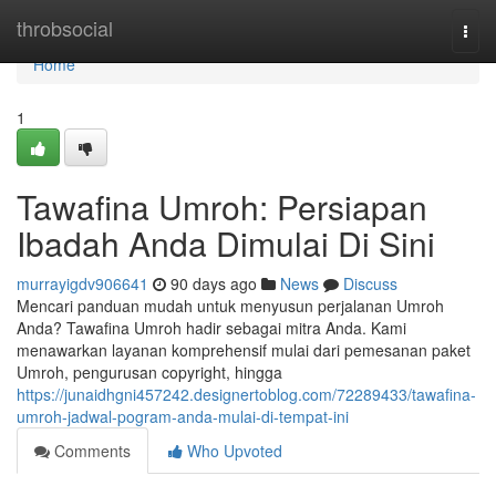
Home
throbsocial
Togg
navi
Home
1
Tawafina Umroh: Persiapan
Ibadah Anda Dimulai Di Sini
murrayigdv906641
90 days ago
News
Discuss
Mencari panduan mudah untuk menyusun perjalanan Umroh
Anda? Tawafina Umroh hadir sebagai mitra Anda. Kami
menawarkan layanan komprehensif mulai dari pemesanan paket
Umroh, pengurusan copyright, hingga
https://junaidhgni457242.designertoblog.com/72289433/tawafina-
umroh-jadwal-pogram-anda-mulai-di-tempat-ini
Comments
Who Upvoted