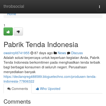
Home
throbsocial
Togg
navi
Home
1
Pabrik Tenda Indonesia
owainrpfd741955
87 days ago
News
Discuss
Adalah solusi terpercaya untuk keperluan kegiatan Anda, Pabrik
Tenda Indonesia berkomitmen pada menghasilkan tenda terbaik
bagi berbagai konsumen di seluruh negeri. Perusahaan
menyediakan banyak
https://declanqreg488589.bloguetechno.com/produsen-tenda-
indonesia-77806322
Comments
Who Upvoted
Comments