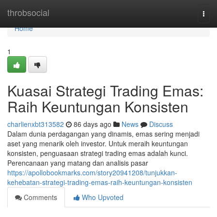
Home
throbsocial
Togg
navi
Home
1
Kuasai Strategi Trading Emas:
Raih Keuntungan Konsisten
charlienxbt313582
86 days ago
News
Discuss
Dalam dunia perdagangan yang dinamis, emas sering menjadi
aset yang menarik oleh investor. Untuk meraih keuntungan
konsisten, penguasaan strategi trading emas adalah kunci.
Perencanaan yang matang dan analisis pasar
https://apollobookmarks.com/story20941208/tunjukkan-
kehebatan-strategi-trading-emas-raih-keuntungan-konsisten
Comments
Who Upvoted