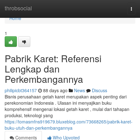
Home
throbsocial
Togg
navi
Home
1
Pabrik Karet: Referensi
Lengkap dan
Perkembangannya
philipicbt364157
88 days ago
News
Discuss
Bisnis perusahaan getah karet merupakan aspek penting dari
perekonomian Indonesia . Ulasan ini menyajikan buku
komprehensif mengenai lokasi getah karet , mulai dari tahapan
produksi, teknologi yang
https://tomasmfns919679.bluxeblog.com/73668265/pabrik-karet-
buku-utuh-dan-perkembangannya
Comments
Who Upvoted