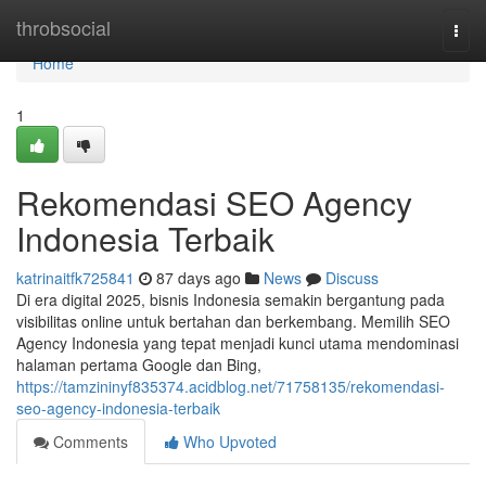
Home
throbsocial
Togg
navi
Home
1
Rekomendasi SEO Agency
Indonesia Terbaik
katrinaitfk725841
87 days ago
News
Discuss
Di era digital 2025, bisnis Indonesia semakin bergantung pada
visibilitas online untuk bertahan dan berkembang. Memilih SEO
Agency Indonesia yang tepat menjadi kunci utama mendominasi
halaman pertama Google dan Bing,
https://tamzininyf835374.acidblog.net/71758135/rekomendasi-
seo-agency-indonesia-terbaik
Comments
Who Upvoted