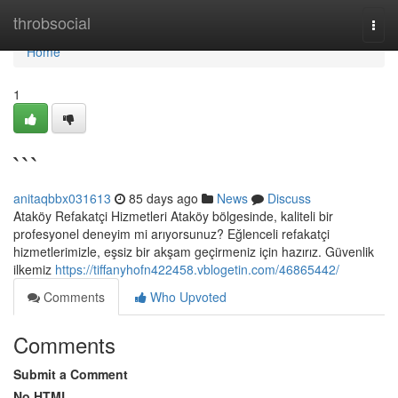
Home
throbsocial
Togg
navi
Home
1
```
anitaqbbx031613
85 days ago
News
Discuss
Ataköy Refakatçi Hizmetleri Ataköy bölgesinde, kaliteli bir
profesyonel deneyim mi arıyorsunuz? Eğlenceli refakatçi
hizmetlerimizle, eşsiz bir akşam geçirmeniz için hazırız. Güvenlik
ilkemiz
https://tiffanyhofn422458.vblogetin.com/46865442/
Comments
Who Upvoted
Comments
Submit a Comment
No HTML