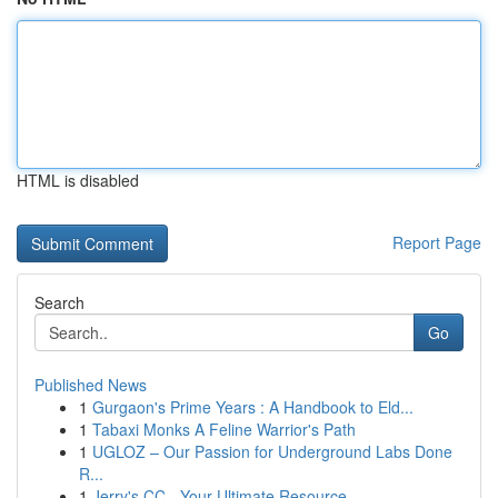
HTML is disabled
Report Page
Search
Go
Published News
1
Gurgaon's Prime Years : A Handbook to Eld...
1
Tabaxi Monks A Feline Warrior's Path
1
UGLOZ – Our Passion for Underground Labs Done
R...
1
Jerry's CC - Your Ultimate Resource