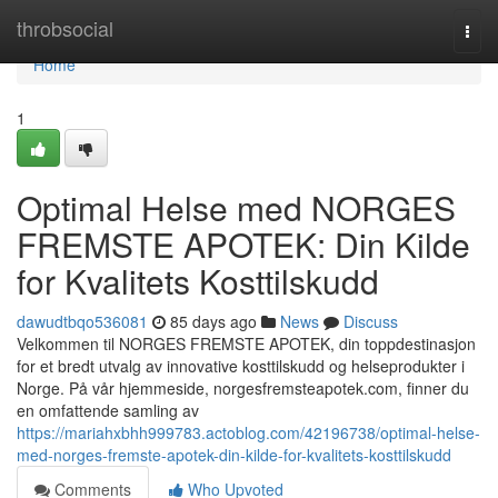
Home
throbsocial
Togg
navi
Home
1
Optimal Helse med NORGES
FREMSTE APOTEK: Din Kilde
for Kvalitets Kosttilskudd
dawudtbqo536081
85 days ago
News
Discuss
Velkommen til NORGES FREMSTE APOTEK, din toppdestinasjon
for et bredt utvalg av innovative kosttilskudd og helseprodukter i
Norge. På vår hjemmeside, norgesfremsteapotek.com, finner du
en omfattende samling av
https://mariahxbhh999783.actoblog.com/42196738/optimal-helse-
med-norges-fremste-apotek-din-kilde-for-kvalitets-kosttilskudd
Comments
Who Upvoted