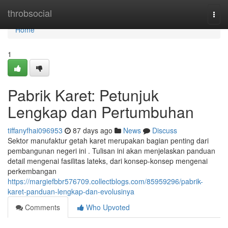
Home
throbsocial
Togg
navi
Home
1
Pabrik Karet: Petunjuk
Lengkap dan Pertumbuhan
tiffanyfhai096953
87 days ago
News
Discuss
Sektor manufaktur getah karet merupakan bagian penting dari
pembangunan negeri ini . Tulisan ini akan menjelaskan panduan
detail mengenai fasilitas lateks, dari konsep-konsep mengenai
perkembangan
https://margiefbbr576709.collectblogs.com/85959296/pabrik-
karet-panduan-lengkap-dan-evolusinya
Comments
Who Upvoted