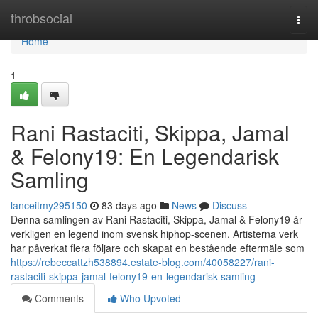
Home
throbsocial
Togg
navi
Home
1
Rani Rastaciti, Skippa, Jamal
& Felony19: En Legendarisk
Samling
lanceitmy295150
83 days ago
News
Discuss
Denna samlingen av Rani Rastaciti, Skippa, Jamal & Felony19 är
verkligen en legend inom svensk hiphop-scenen. Artisterna verk
har påverkat flera följare och skapat en bestående eftermäle som
https://rebeccattzh538894.estate-blog.com/40058227/rani-
rastaciti-skippa-jamal-felony19-en-legendarisk-samling
Comments
Who Upvoted