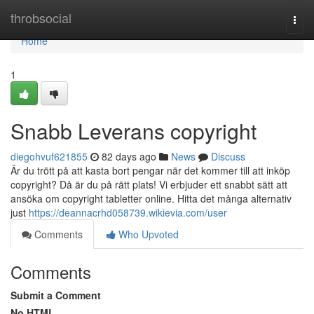
Home
throbsocial
Togg
navi
Home
1
Snabb Leverans copyright
diegohvuf621855
82 days ago
News
Discuss
Är du trött på att kasta bort pengar när det kommer till att inköp
copyright? Då är du på rätt plats! Vi erbjuder ett snabbt sätt att
ansöka om copyright tabletter online. Hitta det många alternativ
just
https://deannacrhd058739.wikievia.com/user
Comments
Who Upvoted
Comments
Submit a Comment
No HTML