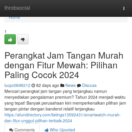
Home
throbsocial
Togg
navi
Home
1
Perangkat Jam Tangan Murah
dengan Fitur Mewah: Pilihan
Paling Cocok 2024
lucpcti698212
82 days ago
News
Discuss
Mencari perangkat jam tangan yang terjangkau namun
menyediakan pengalaman premium? Tahun 2024 menjadi waktu
yang tepat! Banyak perusahaan kini memperkenalkan pilihan jam
tangan pintar dengan banderol relatif terjangkau
https://afundirectory.com/listings13592431/smartwatch-murah-
dan-fitur-unggul-pilihan-terbaik-2024
Comments
Who Upvoted