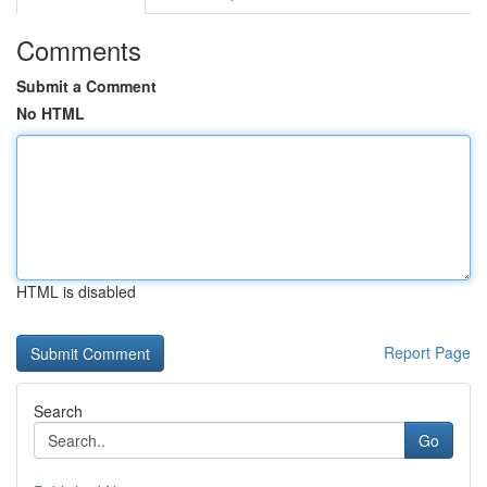
Comments
Submit a Comment
No HTML
HTML is disabled
Report Page
Search
Go