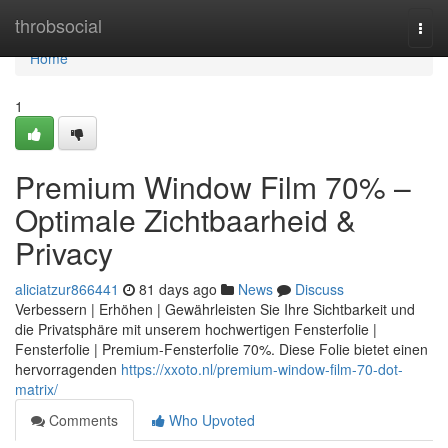
Home
throbsocial
Togg
navi
Home
1
Premium Window Film 70% –
Optimale Zichtbaarheid &
Privacy
aliciatzur866441
81 days ago
News
Discuss
Verbessern | Erhöhen | Gewährleisten Sie Ihre Sichtbarkeit und
die Privatsphäre mit unserem hochwertigen Fensterfolie |
Fensterfolie | Premium-Fensterfolie 70%. Diese Folie bietet einen
hervorragenden
https://xxoto.nl/premium-window-film-70-dot-
matrix/
Comments
Who Upvoted