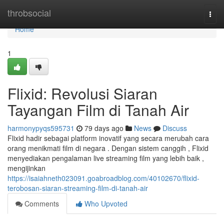
Home
throbsocial
Togg
navi
Home
1
Flixid: Revolusi Siaran
Tayangan Film di Tanah Air
harmonypyqs595731
79 days ago
News
Discuss
Flixid hadir sebagai platform inovatif yang secara merubah cara
orang menikmati film di negara . Dengan sistem canggih , Flixid
menyediakan pengalaman live streaming film yang lebih baik ,
mengijinkan
https://isaiahneth023091.goabroadblog.com/40102670/flixid-
terobosan-siaran-streaming-film-di-tanah-air
Comments
Who Upvoted