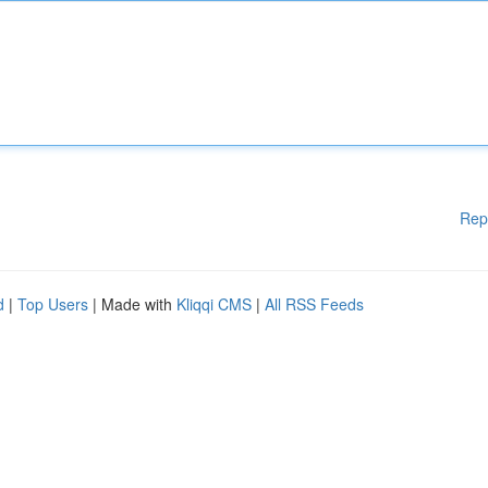
Rep
d
|
Top Users
| Made with
Kliqqi CMS
|
All RSS Feeds