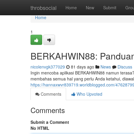
Home
throbsocial
Home
New
Submit
Gro
Home
1
BERKAHWIN88: Panduan 
nicolenvgk377029
81 days ago
News
Discuss
Ingin mencoba aplikasi BERKAHWIN88 namun terasa? T
membahas semua hal yang perlu Anda ketahui, diawa
https://hannaxwvr839719.worldblogged.com/47628799
Comments
Who Upvoted
Comments
Submit a Comment
No HTML