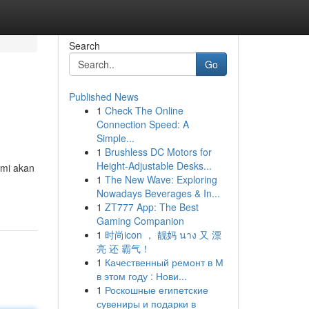
Search
Go
Published News
1
Check The Online
Connection Speed: A
Simple...
1
Brushless DC Motors for
Height-Adjustable Desks...
ami akan
1
The New Wave: Exploring
Nowadays Beverages & In...
1
ZT777 App: The Best
Gaming Companion
1
时尚icon ， 靓妈 นาง 又 漂
亮 还 霸气！
1
Качественный ремонт в М
в этом году : Нови...
1
Роскошные египетские
сувениры и подарки в