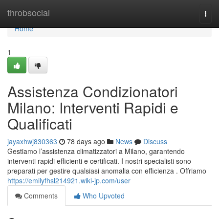
Home
throbsocial
Togg
navi
Home
1
Assistenza Condizionatori
Milano: Interventi Rapidi e
Qualificati
jayaxhwj830363
78 days ago
News
Discuss
Gestiamo l’assistenza climatizzatori a Milano, garantendo
interventi rapidi efficienti e certificati. I nostri specialisti sono
preparati per gestire qualsiasi anomalia con efficienza . Offriamo
https://emilyfhsl214921.wiki-jp.com/user
Comments
Who Upvoted