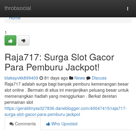
Home
throbsocial
Togg
navi
Home
1
Raja717: Surga Slot Gacor
Para Pemburu Jackpot!
blakepvkk899409
81 days ago
News
Discuss
Raja717 adalah surga bagi banyak pemburu kemenangan besar
slot online . Bermain di situs ini menjanjikan peluang besar untuk
memenangkan hadiah yang menggiurkan . Berkat deretan
permainan slot
https://geraldmyss327836.daneblogger.com/40047415/raja717-
surga-slot-gacor-para-pemburu-jackpot
Comments
Who Upvoted