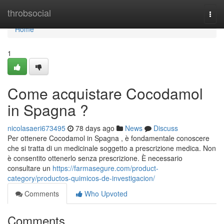
Home
throbsocial
Togg
navi
Home
1
Come acquistare Cocodamol
in Spagna ?
nicolasaeri673495
78 days ago
News
Discuss
Per ottenere Cocodamol in Spagna , è fondamentale conoscere
che si tratta di un medicinale soggetto a prescrizione medica. Non
è consentito ottenerlo senza prescrizione. È necessario
consultare un
https://farmasegure.com/product-
category/productos-quimicos-de-investigacion/
Comments
Who Upvoted
Comments