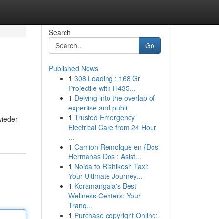
Search
Go
Published News
1
308 Loading : 168 Gr
Projectile with H435...
1
Delving into the overlap of
expertise and publi...
1
Trusted Emergency
wieder
Electrical Care from 24 Hour
...
1
Camion Remolque en {Dos
Hermanas Dos : Asist...
1
Noida to Rishikesh Taxi:
Your Ultimate Journey...
1
Koramangala's Best
Wellness Centers: Your
Tranq...
1
Purchase copyright Online: