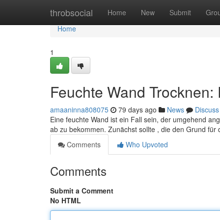
Home
throbsocial
Home
New
Submit
Gro
Home
1
Feuchte Wand Trocknen: 
amaaninna808075
79 days ago
News
Discuss
Eine feuchte Wand ist ein Fall sein, der umgehend ang
ab zu bekommen. Zunächst sollte , die den Grund für
Comments
Who Upvoted
Comments
Submit a Comment
No HTML