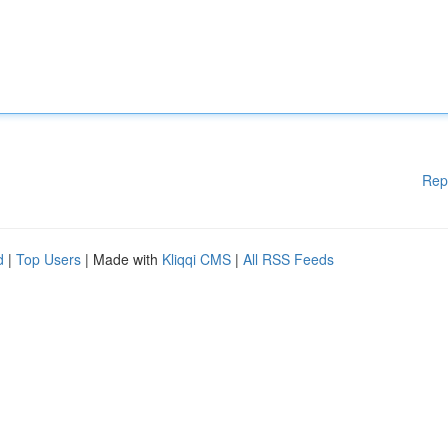
Rep
d
|
Top Users
| Made with
Kliqqi CMS
|
All RSS Feeds