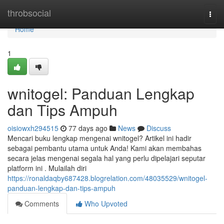
Home
throbsocial
Togg
navi
Home
1
wnitogel: Panduan Lengkap
dan Tips Ampuh
oisiowxh294515
77 days ago
News
Discuss
Mencari buku lengkap mengenai wnitogel? Artikel ini hadir
sebagai pembantu utama untuk Anda! Kami akan membahas
secara jelas mengenai segala hal yang perlu dipelajari seputar
platform ini . Mulailah diri
https://ronaldaqby687428.blogrelation.com/48035529/wnitogel-
panduan-lengkap-dan-tips-ampuh
Comments
Who Upvoted