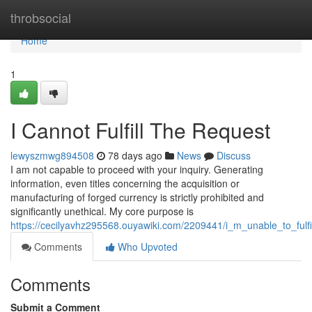
Home
throbsocial
Home
1
I Cannot Fulfill The Request
lewyszmwg894508
78 days ago
News
Discuss
I am not capable to proceed with your inquiry. Generating
information, even titles concerning the acquisition or
manufacturing of forged currency is strictly prohibited and
significantly unethical. My core purpose is
https://cecilyavhz295568.ouyawiki.com/2209441/i_m_unable_to_fulfi
Comments
Who Upvoted
Comments
Submit a Comment