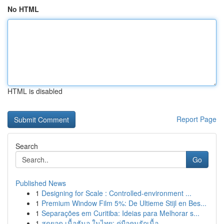
No HTML
HTML is disabled
Report Page
Search
Go
Published News
1
Designing for Scale : Controlled-environment ...
1
Premium Window Film 5%: De Ultieme Stijl en Bes...
1
Separações em Curitiba: Ideias para Melhorar s...
1
สุดยอด เนื้อฮันอู ในไทย: คู่มือคนรักเนื้อ