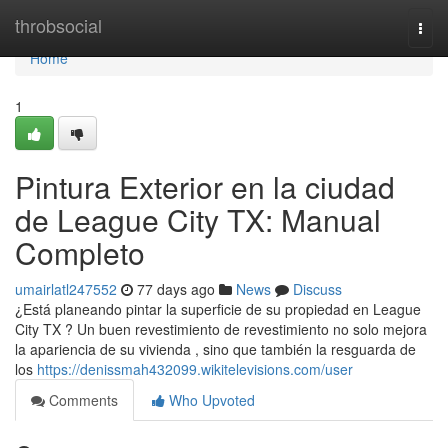
Home
throbsocial
Togg
navi
Home
1
Pintura Exterior en la ciudad
de League City TX: Manual
Completo
umairlatl247552
77 days ago
News
Discuss
¿Está planeando pintar la superficie de su propiedad en League
City TX ? Un buen revestimiento de revestimiento no solo mejora
la apariencia de su vivienda , sino que también la resguarda de
los
https://denissmah432099.wikitelevisions.com/user
Comments
Who Upvoted