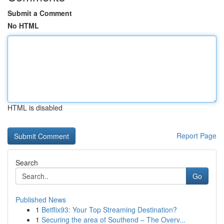
Submit a Comment
No HTML
HTML is disabled
Report Page
Search
Go
Published News
1
Betflix93: Your Top Streaming Destination?
1
Securing the area of Southend – The Overv...