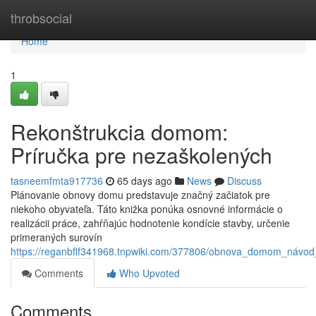
Home
throbsocial
Home
1
Rekonštrukcia domom:
Príručka pre nezaškolených
tasneemfmta917736
65 days ago
News
Discuss
Plánovanie obnovy domu predstavuje značný začiatok pre
niekoho obyvateľa. Táto knižka ponúka osnovné informácie o
realizácii práce, zahŕňajúc hodnotenie kondície stavby, určenie
primeraných surovín
https://reganbflf341968.tnpwiki.com/377806/obnova_domom_návo
Comments
Who Upvoted
Comments