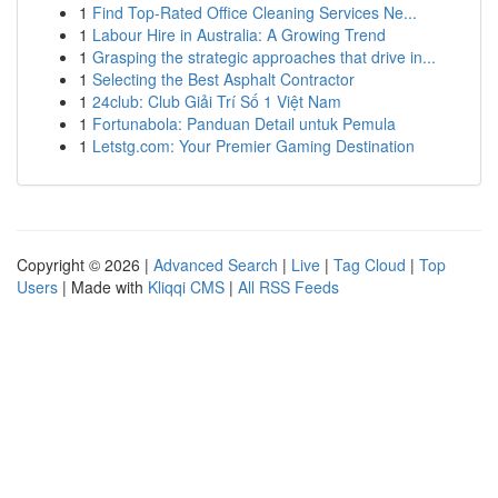
1
Find Top-Rated Office Cleaning Services Ne...
1
Labour Hire in Australia: A Growing Trend
1
Grasping the strategic approaches that drive in...
1
Selecting the Best Asphalt Contractor
1
24club: Club Giải Trí Số 1 Việt Nam
1
Fortunabola: Panduan Detail untuk Pemula
1
Letstg.com: Your Premier Gaming Destination
Copyright © 2026 |
Advanced Search
|
Live
|
Tag Cloud
|
Top
Users
| Made with
Kliqqi CMS
|
All RSS Feeds