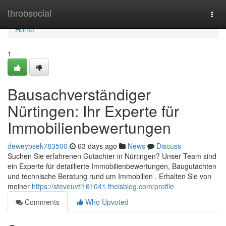
Home
throbsocial
Togg
navi
Home
1
Bausachverständiger
Nürtingen: Ihr Experte für
Immobilienbewertungen
deweybsek783500
63 days ago
News
Discuss
Suchen Sie erfahrenen Gutachter in Nürtingen? Unser Team sind
ein Experte für detaillierte Immobilienbewertungen, Baugutachten
und technische Beratung rund um Immobilien . Erhalten Sie von
meiner
https://steveuvti161041.theisblog.com/profile
Comments
Who Upvoted