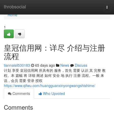
Home
throbsocial
Togg
navi
Home
1
皇冠信用网：详尽 介绍与注册
流程
tiannaisil530183
65 days ago
News
Discuss
计划 享受 皇冠信用网 所具有的 服务，首先 需要 认识 其 完整 教
程。本 篇幅 将 详细 阐述 如何 安全 地 执行 注册 流程。一般 来
说，会员 需要 登录 授权
https://www.qifwu.com/huangguanxinyongwangshishime/
Comments
Who Upvoted
Comments