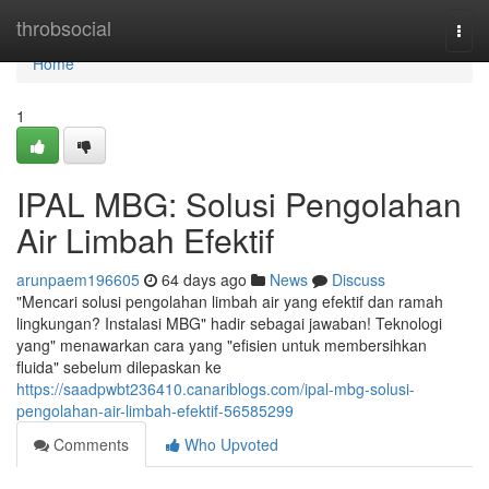
Home
throbsocial
Togg
navi
Home
1
IPAL MBG: Solusi Pengolahan
Air Limbah Efektif
arunpaem196605
64 days ago
News
Discuss
"Mencari solusi pengolahan limbah air yang efektif dan ramah
lingkungan? Instalasi MBG" hadir sebagai jawaban! Teknologi
yang" menawarkan cara yang "efisien untuk membersihkan
fluida" sebelum dilepaskan ke
https://saadpwbt236410.canariblogs.com/ipal-mbg-solusi-
pengolahan-air-limbah-efektif-56585299
Comments
Who Upvoted