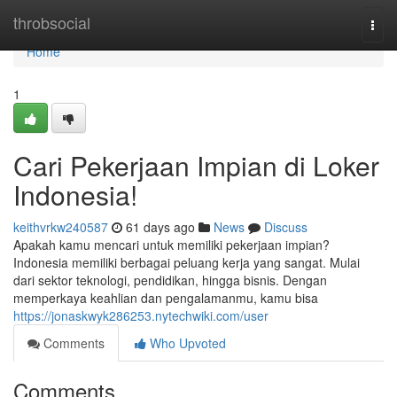
Home
throbsocial
Togg
navi
Home
1
Cari Pekerjaan Impian di Loker
Indonesia!
keithvrkw240587
61 days ago
News
Discuss
Apakah kamu mencari untuk memiliki pekerjaan impian?
Indonesia memiliki berbagai peluang kerja yang sangat. Mulai
dari sektor teknologi, pendidikan, hingga bisnis. Dengan
memperkaya keahlian dan pengalamanmu, kamu bisa
https://jonaskwyk286253.nytechwiki.com/user
Comments
Who Upvoted
Comments