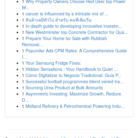
1
Why Property Owners Choose Red Deer top Power
W...
1
cancer is influenced by a intricate mix of ...
1
สินค้าเคมีทั่วไป สำหรับ คนที่เพิ่งเริ่ม
1
In-depth guide to developing innovative investm...
1
New Westminster top Concrete Contractor for Qua...
1
Prepare Your Home for Sale with Rubbish
Removal...
1
Popunder Ads CPM Rates: A Comprehensive Guide
f...
1
Your Samsung Fridge Fixes:
1
Hidden Sensations : Your Handbook to Quiet ...
1
Cómo Digitalizar tu Negocio Tradicional: Guía P...
1
Successful football programmes blend varied tra...
1
Sourcing Urea Product at Bulk Amounts
1
Asymmetric Investing: Maximize Growth, Reduce
D...
1
Midland Refinery & Petrochemical Powering Indu...