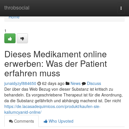
Home
throbsocial
Togg
navi
Home
1
Dieses Medikament online
erwerben: Was der Patient
erfahren muss
junaidyzyf884650
62 days ago
News
Discuss
Der über das Web Bezug von dieser Substanz ist kritisch zu
behandeln. Es vorgeschriebene Therapeut ist für die Anordnung,
da die Substanz gefährlich und abhängig machend ist. Der nicht
https://de.lacasadequimicos.com/produkt/kaufen-sie-
kaliumcyanid-online/
Comments
Who Upvoted