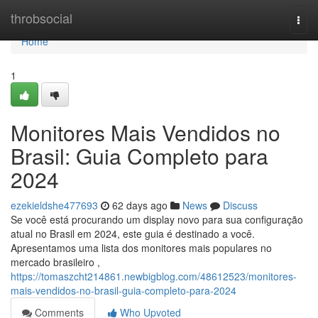
Home
throbsocial
Togg
navi
Home
1
Monitores Mais Vendidos no
Brasil: Guia Completo para
2024
ezekieldshe477693
62 days ago
News
Discuss
Se você está procurando um display novo para sua configuração
atual no Brasil em 2024, este guia é destinado a você.
Apresentamos uma lista dos monitores mais populares no
mercado brasileiro ,
https://tomaszcht214861.newbigblog.com/48612523/monitores-
mais-vendidos-no-brasil-guia-completo-para-2024
Comments
Who Upvoted