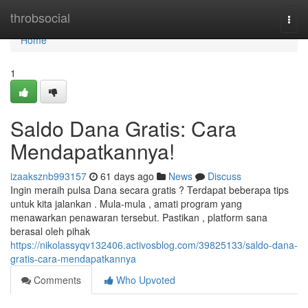
Home
throbsocial
Togg
navi
Home
1
Saldo Dana Gratis: Cara
Mendapatkannya!
izaaksznb993157
61 days ago
News
Discuss
Ingin meraih pulsa Dana secara gratis ? Terdapat beberapa tips
untuk kita jalankan . Mula-mula , amati program yang
menawarkan penawaran tersebut. Pastikan , platform sana
berasal oleh pihak
https://nikolassyqv132406.activosblog.com/39825133/saldo-dana-
gratis-cara-mendapatkannya
Comments
Who Upvoted