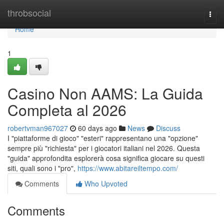
Home
throbsocial
Togg
navi
Home
1
Casino Non AAMS: La Guida
Completa al 2026
robertvman967027
60 days ago
News
Discuss
I "piattaforme di gioco" "esteri" rappresentano una "opzione"
sempre più "richiesta" per i giocatori italiani nel 2026. Questa
"guida" approfondita esplorerà cosa significa giocare su questi
siti, quali sono i "pro",
https://www.abitareiltempo.com/
Comments
Who Upvoted
Comments