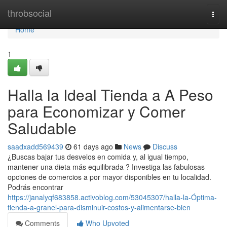
Home
throbsocial
Togg
navi
Home
1
Halla la Ideal Tienda a A Peso
para Economizar y Comer
Saludable
saadxadd569439
61 days ago
News
Discuss
¿Buscas bajar tus desvelos en comida y, al igual tiempo,
mantener una dieta más equilibrada ? Investiga las fabulosas
opciones de comercios a por mayor disponibles en tu localidad.
Podrás encontrar
https://janalyqf683858.activoblog.com/53045307/halla-la-Óptima-
tienda-a-granel-para-disminuir-costos-y-alimentarse-bien
Comments
Who Upvoted