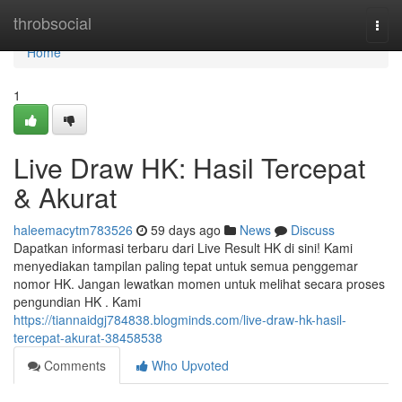
Home
throbsocial
Togg
navi
Home
1
Live Draw HK: Hasil Tercepat
& Akurat
haleemacytm783526
59 days ago
News
Discuss
Dapatkan informasi terbaru dari Live Result HK di sini! Kami
menyediakan tampilan paling tepat untuk semua penggemar
nomor HK. Jangan lewatkan momen untuk melihat secara proses
pengundian HK . Kami
https://tiannaidgj784838.blogminds.com/live-draw-hk-hasil-
tercepat-akurat-38458538
Comments
Who Upvoted