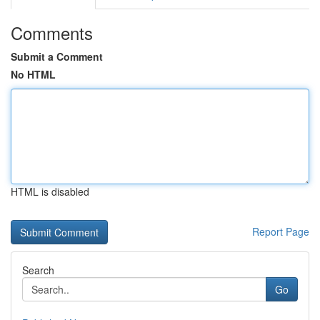
Comments
Submit a Comment
No HTML
HTML is disabled
Report Page
Search
Go