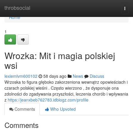
Home
throbsocial
Togg
navi
Home
1
Wrozka: Mit i magia polskiej
wsi
lexiemlvm600102
58 days ago
News
Discuss
Wrzoska to figura głęboko zakorzeniona wewnątrz opowieściach i
czarach polskiej wieśni . Często wierzono , że dysponuje ona
zdolności do zgadywania przyszłości, leczenia chorób i wpływania
z
https://jeanxbeb762783.idblogz.com/profile
Comments
Who Upvoted
Comments