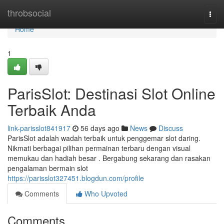
Home
throbsocial
Togg
navi
Home
1
ParisSlot: Destinasi Slot Online
Terbaik Anda
link-parisslot841917
56 days ago
News
Discuss
ParisSlot adalah wadah terbaik untuk penggemar slot daring.
Nikmati berbagai pilihan permainan terbaru dengan visual
memukau dan hadiah besar . Bergabung sekarang dan rasakan
pengalaman bermain slot
https://parisslot327451.blogdun.com/profile
Comments
Who Upvoted
Comments