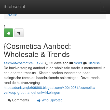
Home
throbsocial
Togg
navi
Home
1
{Cosmetica Aanbod:
Wholesale & Trends
sales-of-cosmetics901728
53 days ago
News
Discuss
De huidverzorging aanbod in de wholesale markt is momenteel in
een enorme transitie . Klanten zoeken toenemend naar
biologische items en baanbrekende oplossingen. Deze trends
rond de huidverzorging
https://denisynqb609808.blogdal.com/42010081/cosmetica-
verkoop-groothandel-ontwikkelingen
Comments
Who Upvoted