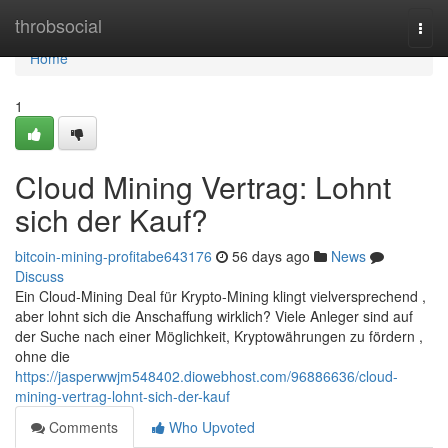
Home
throbsocial
Togg
navi
Home
1
Cloud Mining Vertrag: Lohnt
sich der Kauf?
bitcoin-mining-profitabe643176
56 days ago
News
Discuss
Ein Cloud-Mining Deal für Krypto-Mining klingt vielversprechend ,
aber lohnt sich die Anschaffung wirklich? Viele Anleger sind auf
der Suche nach einer Möglichkeit, Kryptowährungen zu fördern ,
ohne die
https://jasperwwjm548402.diowebhost.com/96886636/cloud-
mining-vertrag-lohnt-sich-der-kauf
Comments
Who Upvoted