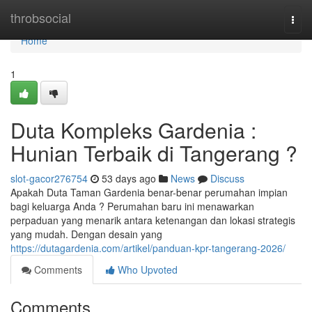
Home
throbsocial
Togg
navi
Home
1
Duta Kompleks Gardenia :
Hunian Terbaik di Tangerang ?
slot-gacor276754
53 days ago
News
Discuss
Apakah Duta Taman Gardenia benar-benar perumahan impian
bagi keluarga Anda ? Perumahan baru ini menawarkan
perpaduan yang menarik antara ketenangan dan lokasi strategis
yang mudah. Dengan desain yang
https://dutagardenia.com/artikel/panduan-kpr-tangerang-2026/
Comments
Who Upvoted
Comments