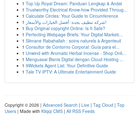
1
Top Up Royal Dream: Panduan Lengkap & Andal
1
Trustworthy Electrical Know-how Provided Throug...
1
Calculate Circles: Your Guide to Circumference
1
شركة تنظيف بجدة: أفضل الخيارات والأسعار!
1
Buy Original copyright Online: Is It Safe?
1
Perfecting Webpage Briefs: Your Digital Marketi...
1
Slimane Rabahallah : soins naturels à Argenteuil
1
Consultor de Contorno Corporal: Guía para el...
1
Unwind with Aromatic Herbal Incense - Shop Onli...
1
Menguasai Bisnis Digital dengan Cloud Hosting ...
1
9Wickets Agent List: Your Definitive Guide
1
Tale TV IPTV: A Ultimate Entertainment Guide
Copyright © 2026 |
Advanced Search
|
Live
|
Tag Cloud
|
Top
Users
| Made with
Kliqqi CMS
|
All RSS Feeds