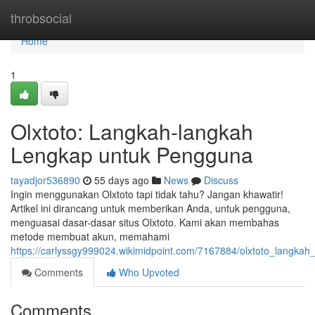
Home
throbsocial
Home
1
Olxtoto: Langkah-langkah
Lengkap untuk Pengguna
tayadjor536890
55 days ago
News
Discuss
Ingin menggunakan Olxtoto tapi tidak tahu? Jangan khawatir!
Artikel ini dirancang untuk memberikan Anda, untuk pengguna,
menguasai dasar-dasar situs Olxtoto. Kami akan membahas
metode membuat akun, memahami
https://carlyssgy999024.wikimidpoint.com/7167884/olxtoto_langk
Comments
Who Upvoted
Comments