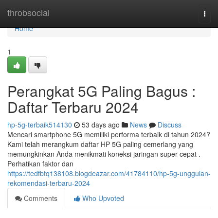
Home
throbsocial
Togg
navi
Home
1
Perangkat 5G Paling Bagus :
Daftar Terbaru 2024
hp-5g-terbaik514130
53 days ago
News
Discuss
Mencari smartphone 5G memiliki performa terbaik di tahun 2024?
Kami telah merangkum daftar HP 5G paling cemerlang yang
memungkinkan Anda menikmati koneksi jaringan super cepat .
Perhatikan faktor dan
https://tedfbtq138108.blogdeazar.com/41784110/hp-5g-unggulan-
rekomendasi-terbaru-2024
Comments
Who Upvoted