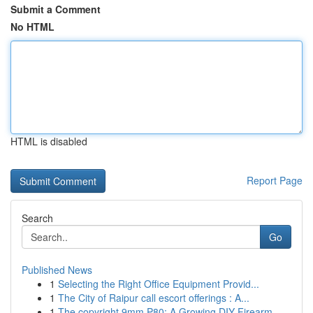
Submit a Comment
No HTML
HTML is disabled
Report Page
Search
Go
Published News
1
Selecting the Right Office Equipment Provid...
1
The City of Raipur call escort offerings : A...
1
The copyright 9mm P80: A Growing DIY Firearm