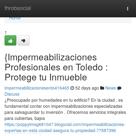
Home
throbsocial
Togg
navi
Home
1
{Impermeabilizaciones
Profesionales en Toledo :
Protege tu Inmueble
impermeabilizacionesento416465
52 days ago
News
Discuss
¿Preocupado por humedades en tu edificio? En la ciudad , es
fundamental contar con impermeabilizaciones especializadas
para salvaguardar tu inversión . Ofrecemos servicios integrales
para cubiertas, bajos
https://poppytmsg681047.blogocial.com/impermeabilizaciones-
expertas-en-esta-ciudad-asegura-tu-propiedad-77587396