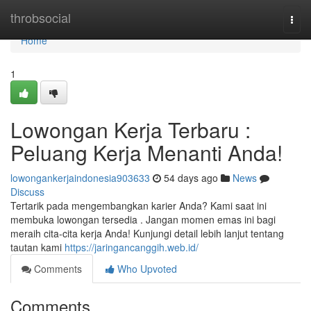
Home
throbsocial
Togg
navi
Home
1
Lowongan Kerja Terbaru :
Peluang Kerja Menanti Anda!
lowongankerjaindonesia903633
54 days ago
News
Discuss
Tertarik pada mengembangkan karier Anda? Kami saat ini
membuka lowongan tersedia . Jangan momen emas ini bagi
meraih cita-cita kerja Anda! Kunjungi detail lebih lanjut tentang
tautan kami
https://jaringancanggih.web.id/
Comments
Who Upvoted
Comments