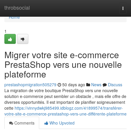
Home
throbsocial
Togg
navi
Home
1
Migrer votre site e-commerce
PrestaShop vers une nouvelle
plateforme
prestashopmigration505279
50 days ago
News
Discuss
La migration de votre boutique PrestaShop vers une nouvelle
solution e-commerce peut sembler un obstacle , mais elle offre de
diverses opportunités. Il est important de planifier soigneusement
cette
https://vinnydwkj985499.idblogz.com/41899574/transférer-
votre-site-e-commerce-prestashop-vers-une-différente-plateforme
Comments
Who Upvoted