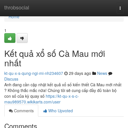
Home
throbsocial
Togg
navi
Home
1
Kết quả xổ số Cà Mau mới
nhất
kt-qu-x-s-qung-ngi-mi-nh234607
29 days ago
News
Discuss
Anh đang cần cập nhật kết quả xổ số kiến thiết Cà Mau mới nhất
? Không thắc mắc nữa! Chúng tôi sẽ cung cấp đầy đủ toàn bộ
con số của kỳ quay số
https://kt-qu-x-s-c-
mau989570.wikikarts.com/user
Comments
Who Upvoted
Comments